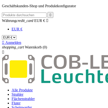
Geschäftskunden-Shop und Produktkonfigurator

Währung
credit_card
EUR €

EUR €

Anmelden
shopping_cart
Warenkorb
(0)

Alle Produkte
Strahler
Flächenstrahler
Fluter
Scheinwerfer