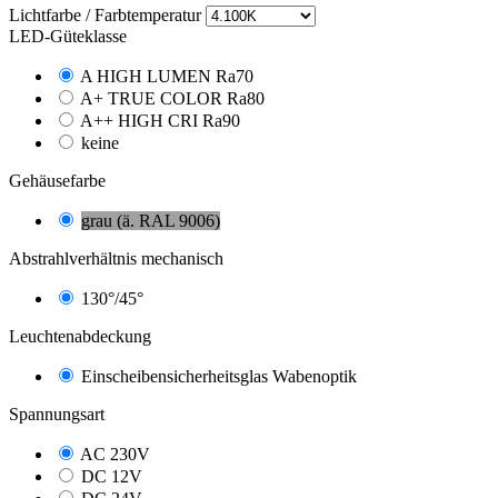
Lichtfarbe / Farbtemperatur
LED-Güteklasse
A HIGH LUMEN Ra70
A+ TRUE COLOR Ra80
A++ HIGH CRI Ra90
keine
Gehäusefarbe
grau (ä. RAL 9006)
Abstrahlverhältnis mechanisch
130°/45°
Leuchtenabdeckung
Einscheibensicherheitsglas Wabenoptik
Spannungsart
AC 230V
DC 12V