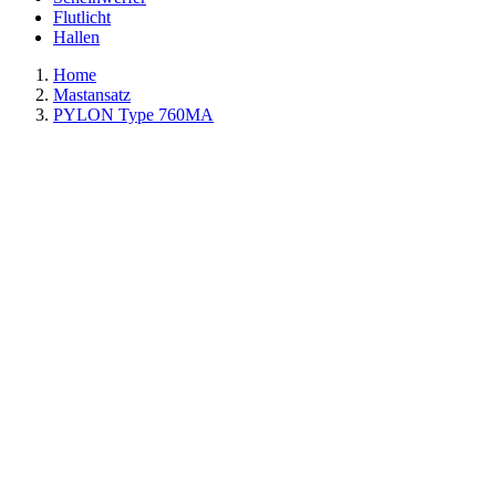
Flutlicht
Hallen
Home
Mastansatz
PYLON Type 760MA