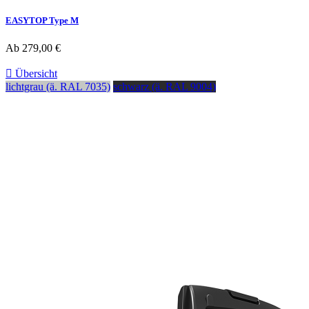
EASYTOP Type M
Ab
279,00 €

Übersicht
lichtgrau (ä. RAL 7035)
schwarz (ä. RAL 9004)