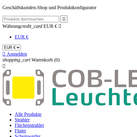
Geschäftskunden-Shop und Produktkonfigurator

Währung
credit_card
EUR €

EUR €

Anmelden
shopping_cart
Warenkorb
(0)

Alle Produkte
Strahler
Flächenstrahler
Fluter
Scheinwerfer