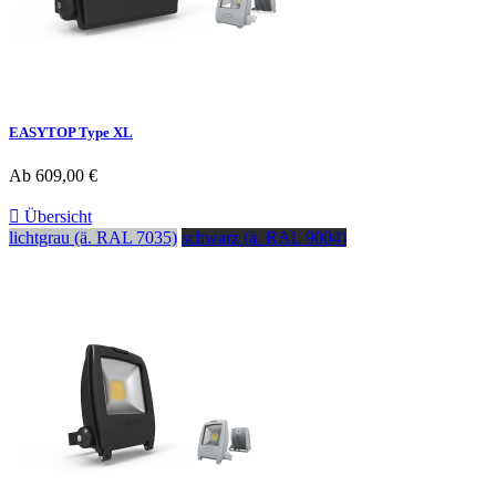
EASYTOP Type XL
Ab
609,00 €

Übersicht
lichtgrau (ä. RAL 7035)
schwarz (ä. RAL 9004)