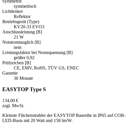
Symmetrie
symmetrisch
Lichtlenker
Reflektor
Betriebsgerät (Type)
KV20-33 EVO3
Anschlussleistung [B]
21 W
Notstromtauglich [B]
nein
Leistungsfaktor bei Nennspannung [B]
größer 0,92
Prüfzeichen [B]
CE, EMV, RoHS, TÜV GS, ENEC
Garantie
36 Monate
EASYTOP Type S
134,00 €
zzgl. MwSt.
Kleinste Flächenstrahler der EASYTOP Baureihe in IP65 auf COB-
LED-Basis mit 20 Watt und 158 lm/W.