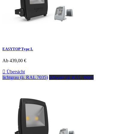
EASYTOP Type L
Ab
439,00 €

Übersicht
lichtgrau (ä. RAL 7035)
schwarz (ä. RAL 9004)