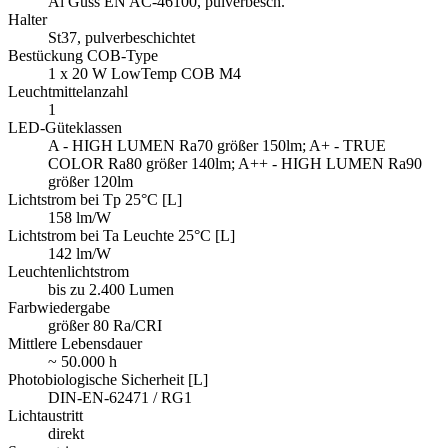
Al Guss EN AC-46100, pulverbesch.
Halter
St37, pulverbeschichtet
Bestückung COB-Type
1 x 20 W LowTemp COB M4
Leuchtmittelanzahl
1
LED-Güteklassen
A - HIGH LUMEN Ra70 größer 150lm; A+ - TRUE
COLOR Ra80 größer 140lm; A++ - HIGH LUMEN Ra90
größer 120lm
Lichtstrom bei Tp 25°C [L]
158 lm/W
Lichtstrom bei Ta Leuchte 25°C [L]
142 lm/W
Leuchtenlichtstrom
bis zu 2.400 Lumen
Farbwiedergabe
größer 80 Ra/CRI
Mittlere Lebensdauer
~ 50.000 h
Photobiologische Sicherheit [L]
DIN-EN-62471 / RG1
Lichtaustritt
direkt