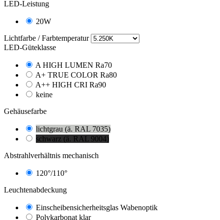
LED-Leistung
20W
Lichtfarbe / Farbtemperatur
LED-Güteklasse
A HIGH LUMEN Ra70
A+ TRUE COLOR Ra80
A++ HIGH CRI Ra90
keine
Gehäusefarbe
lichtgrau (ä. RAL 7035)
schwarz (ä. RAL 9004)
Abstrahlverhältnis mechanisch
120°/110°
Leuchtenabdeckung
Einscheibensicherheitsglas Wabenoptik
Polykarbonat klar