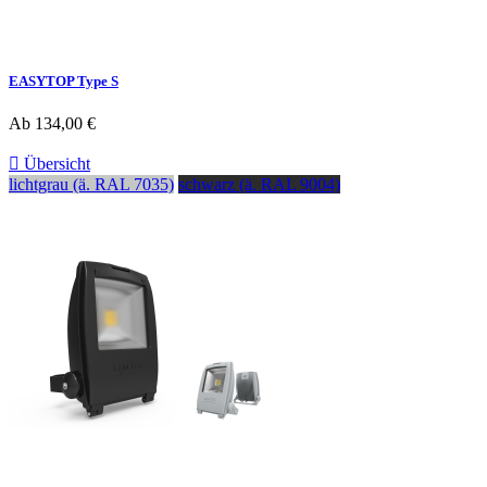
EASYTOP Type S
Ab
134,00 €

Übersicht
lichtgrau (ä. RAL 7035)
schwarz (ä. RAL 9004)