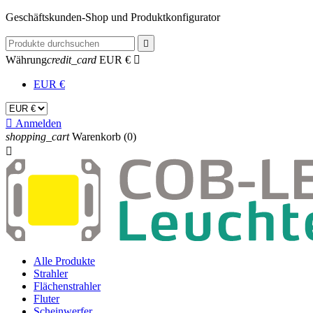
Geschäftskunden-Shop und Produktkonfigurator

Währung
credit_card
EUR €

EUR €

Anmelden
shopping_cart
Warenkorb
(0)

Alle Produkte
Strahler
Flächenstrahler
Fluter
Scheinwerfer