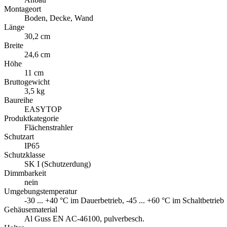
Montageort
Boden, Decke, Wand
Länge
30,2 cm
Breite
24,6 cm
Höhe
11 cm
Bruttogewicht
3,5 kg
Baureihe
EASYTOP
Produktkategorie
Flächenstrahler
Schutzart
IP65
Schutzklasse
SK I (Schutzerdung)
Dimmbarkeit
nein
Umgebungstemperatur
-30 ... +40 °C im Dauerbetrieb, -45 ... +60 °C im Schaltbetrieb
Gehäusematerial
Al Guss EN AC-46100, pulverbesch.