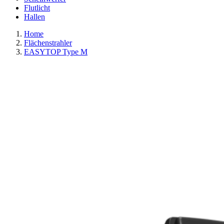
Flutlicht
Hallen
Home
Flächenstrahler
EASYTOP Type M